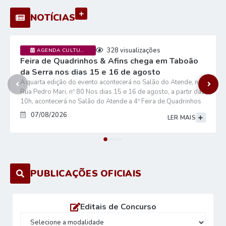
VER MAIS
NOTÍCIAS
328
visualizações
AGENDA CULTURAL +1
Feira de Quadrinhos & Afins chega em Taboão
da Serra nos dias 15 e 16 de agosto
A quarta edição do evento acontecerá no Salão do Atende, na
Rua Pedro Mari, nº 80 Nos dias 15 e 16 de agosto, a partir das
10h, acontecerá no Salão do Atende a 4º Feira de Quadrinhos
& Afins, evento organizado pela Prefeitura de Taboão da Serra,
07/08/2026
LER MAIS
por meio da Secretaria da Cultura, Economia e Indústria
Criativas. Este ano o evento acontecerá no Salão do...
PUBLICAÇÕES OFICIAIS
Editais de Concurso