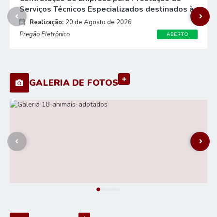
Serviços Técnicos Especializados destinados à
Implantação de Ambiente Integrado de
Realização:
20 de Agosto de 2026
Administração Territorial...
Pregão Eletrônico
ABERTO
VER MAIS
GALERIA DE FOTOS